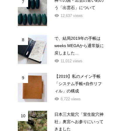
神々の国・出雲の青いめの
7
う「出雲石」について
12,637 views
で、結局2019年の手帳は
8
weeks MEGAから通常版に
戻しました...
11,012 views
【2019】私のメイン手帳
9
「システム手帳+自作リフ
ィル」の構成
8,722 views
日本三大龍穴「室生龍穴神
10
社」奥宮へお参りにいって
きました