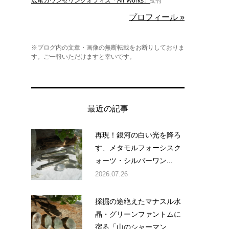
広尾カウンセリングオフィス「Air Works」
受付
プロフィール »
※ブログ内の文章・画像の無断転載をお断りしておりま
す。ご一報いただけますと幸いです。
、
最近の記事
再現！銀河の白い光を降ろ
す、メタモルフォーシスク
ォーツ・シルバーワン...
2026.07.26
採掘の途絶えたマナスル水
あ
晶・グリーンファントムに
宿る「山のシャーマン...