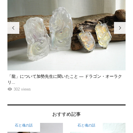


「龍」について加勢先生に聞いたこと ― ドラゴン・オーラク
「
リ...
ーエ.
302 views
おすすめ記事
石と魂の話
石と魂の話