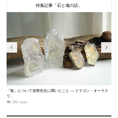
特集記事「石と魂の話」


「龍」について加勢先生に聞いたこと ― ドラゴン・オーラク
「
リ...
ーエ.
298 views