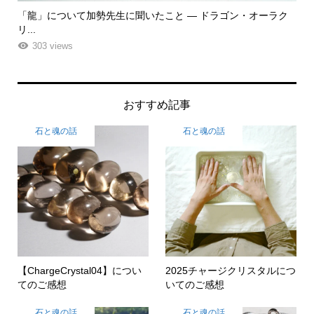
「龍」について加勢先生に聞いたこと ― ドラゴン・オーラク
「
リ...
ーエ.
303 views
おすすめ記事
石と魂の話
石と魂の話
【ChargeCrystal04】につい
2025チャージクリスタルにつ
てのご感想
いてのご感想
石と魂の話
石と魂の話