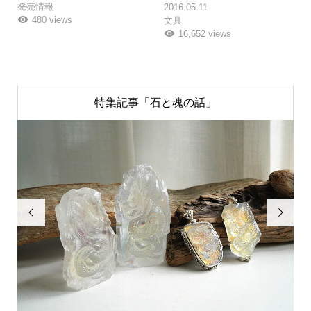
発売情報
2016.05.11
480 views
文具
16,652 views
特集記事「石と魂の話」

