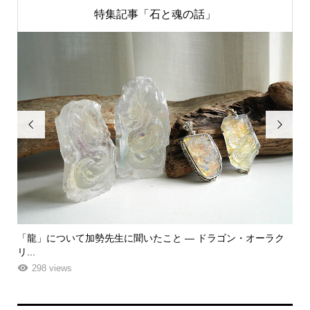
特集記事「石と魂の話」


「龍」について加勢先生に聞いたこと ― ドラゴン・オーラク
「
リ...
ーエ.
298 views