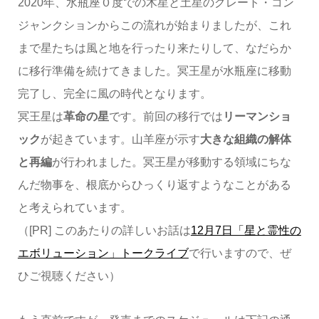
2020年、水瓶座０度での木星と土星のグレート・コン
ジャンクションからこの流れが始まりましたが、これ
まで星たちは風と地を行ったり来たりして、なだらか
に移行準備を続けてきました。冥王星が水瓶座に移動
完了し、完全に風の時代となります。
冥王星は
革命の星
です。前回の移行では
リーマンショ
ック
が起きています。山羊座が示す
大きな組織の解体
と再編
が行われました。冥王星が移動する領域にちな
んだ物事を、根底からひっくり返すようなことがある
と考えられています。
（[PR] このあたりの詳しいお話は
12月7日「星と霊性の
エボリューション」トークライブ
で行いますので、ぜ
ひご視聴ください）