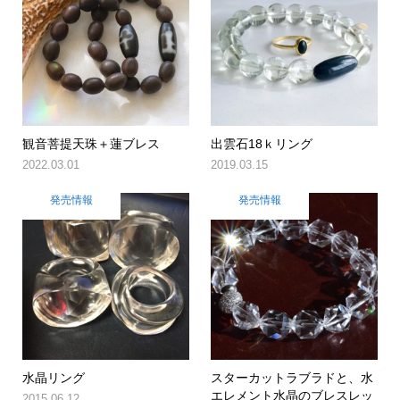
観音菩提天珠＋蓮ブレス
出雲石18ｋリング
2022.03.01
2019.03.15
発売情報
発売情報
水晶リング
スターカットラブラドと、水
エレメント水晶のブレスレッ
2015.06.12