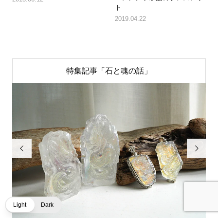
ト
2019.04.22
特集記事「石と魂の話」


Light
Dark