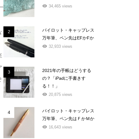
34,465 views
パイロット・キャップレス
2
な
万年筆、ペン先はEFかFか
32,933 views
至
ア
2021年の手帳はどうする
3
の？「iPadに手書きす
そ
る！！」
20,875 views
パイロット・キャップレス
4
万年筆、ペン先はＦかＭか
16,643 views