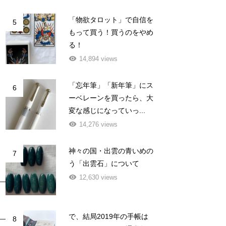
「物欲タロット」で自信を
5
もって買う！買うのをやめ
る！
14,894 views
「忘年筆」「新年筆」にス
6
ーベレーンを買ったら、大
変な感じになっていっ...
14,276 views
神々の国・出雲の青いめの
7
う「出雲石」について
12,630 views
で、結局2019年の手帳は
8