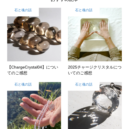
石と魂の話
石と魂の話
【ChargeCrystal04】につい
2025チャージクリスタルにつ
てのご感想
いてのご感想
石と魂の話
石と魂の話