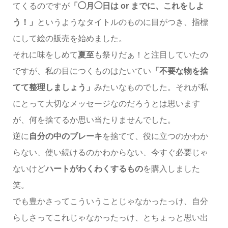
てくるのですが
「◯月◯日は or までに、これをしよ
う！」
というようなタイトルのものに目がつき、指標
にして絵の販売を始めました。
それに味をしめて
夏至
も祭りだぁ！と注目していたの
ですが、私の目につくものはたいてい
「不要な物を捨
てて整理しましょう」
みたいなものでした。それが私
にとって大切なメッセージなのだろうとは思います
が、何を捨てるか思い当たりませんでした。
逆に
自分の中のブレーキ
を捨てて、役に立つのかわか
らない、使い続けるのかわからない、今すぐ必要じゃ
ないけど
ハートがわくわくするもの
を購入しました
笑。
でも豊かさってこういうことじゃなかったっけ、自分
らしさってこれじゃなかったっけ、とちょっと思い出