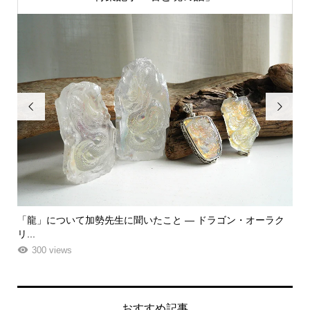


ク
「飾る」から「使う」へ。鉱物と植物が織りなす贅沢なフラワ
「
ーエ...
な
261 views
おすすめ記事