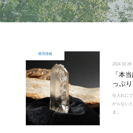
発売情報
2024.10.29
「本当
っぷり
仕入れに
からない
ま...