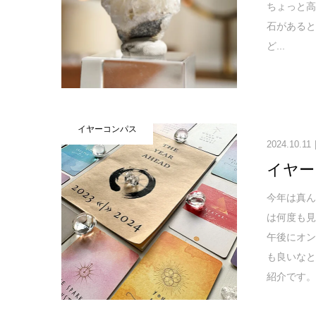
ちょっと高
石がある
ど...
イヤーコンパス
2024.10.11
イヤー
今年は真
は何度も見
午後にオ
も良いな
紹介です