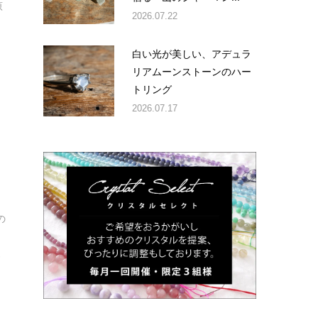
原
2026.07.22
白い光が美しい、アデュラ
リアムーンストーンのハー
トリング
2026.07.17
り
体
の
の
ご