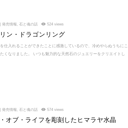
発売情報
,
石と魂の話
524 views
リン・ドラゴンリング
グを仕入れることができたことに感激しているので、冷めやらぬうちに
たくなりました。 いつも魅力的な天然石のジュエリーをクリエイトし
発売情報
,
石と魂の話
574 views
・オブ・ライフを彫刻したヒマラヤ水晶