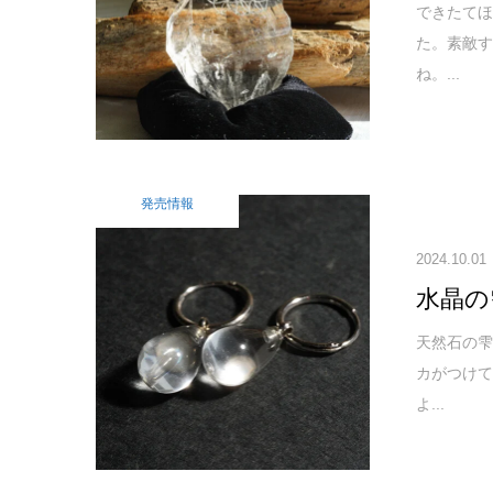
できたて
た。素敵す
ね。...
発売情報
2024.10.01
水晶の
天然石の雫
カがつけ
よ...