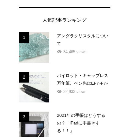
人気記事ランキング
アンダラクリスタルについ
1
て
こ
34,465 views
パイロット・キャップレス
2
万年筆、ペン先はEFかFか
32,933 views
2021年の手帳はどうする
3
の？「iPadに手書きす
る！！」