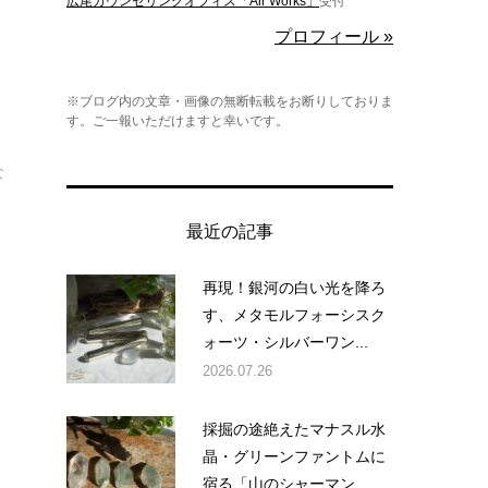
広尾カウンセリングオフィス「Air Works」
受付
プロフィール »
※ブログ内の文章・画像の無断転載をお断りしておりま
す。ご一報いただけますと幸いです。
な
最近の記事
再現！銀河の白い光を降ろ
す、メタモルフォーシスク
ォーツ・シルバーワン...
2026.07.26
採掘の途絶えたマナスル水
晶・グリーンファントムに
宿る「山のシャーマン...