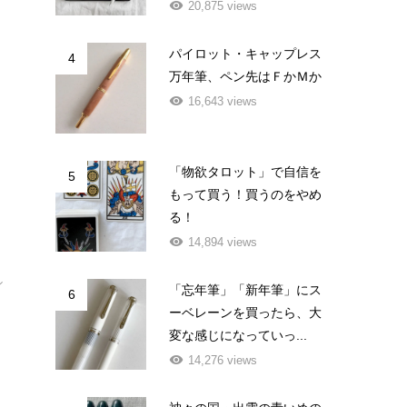
20,875 views
し
パイロット・キャップレス
4
万年筆、ペン先はＦかＭか
16,643 views
「物欲タロット」で自信を
5
もって買う！買うのをやめ
る！
14,894 views
シ
「忘年筆」「新年筆」にス
6
ーベレーンを買ったら、大
変な感じになっていっ...
14,276 views