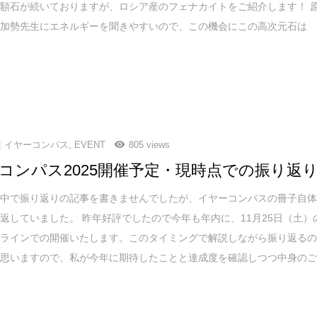
額石が続いておりますが、ロシア産のフェナカイトをご紹介します！ 
と加勢先生にエネルギーを聞きやすいので、この機会にこの高次元石は
イヤーコンパス
,
EVENT
805 views
コンパス2025開催予定・現時点での振り返
ん中で振り返りの記事を書きませんでしたが、イヤーコンパスの冊子自
返していました。 昨年好評でしたので今年も年内に、11月25日（土）
ンラインでの開催いたします。このタイミングで解説しながら振り返る
と思いますので、私が今年に期待したことと達成度を確認しつつ中身の
。