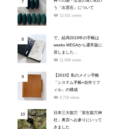
神々の国・出雲の青いめの
7
う「出雲石」について
12,631 views
で、結局2019年の手帳は
8
weeks MEGAから通常版に
戻しました...
11,008 views
【2019】私のメイン手帳
9
「システム手帳+自作リフ
ィル」の構成
8,718 views
日本三大龍穴「室生龍穴神
10
社」奥宮へお参りにいって
きました