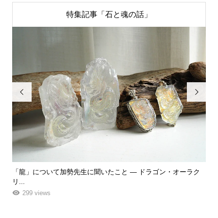
特集記事「石と魂の話」


「龍」について加勢先生に聞いたこと ― ドラゴン・オーラク
「
リ...
ーエ.
299 views