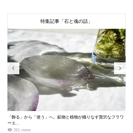
特集記事「石と魂の話」


ク
「飾る」から「使う」へ。鉱物と植物が織りなす贅沢なフラワ
「
ーエ...
な
261 views