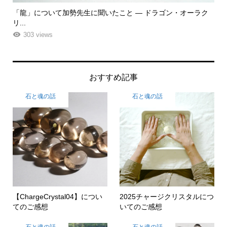
「龍」について加勢先生に聞いたこと ― ドラゴン・オーラク
「
リ...
ーエ.
303 views
おすすめ記事
石と魂の話
石と魂の話
【ChargeCrystal04】につい
2025チャージクリスタルにつ
てのご感想
いてのご感想