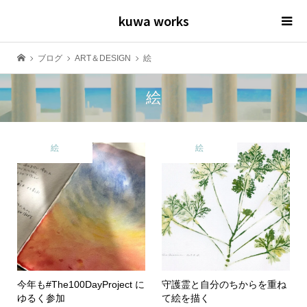
kuwa works
ブログ
ART＆DESIGN
絵
絵
絵
絵
今年も#The100DayProject に
守護霊と自分のちからを重ね
ゆるく参加
て絵を描く