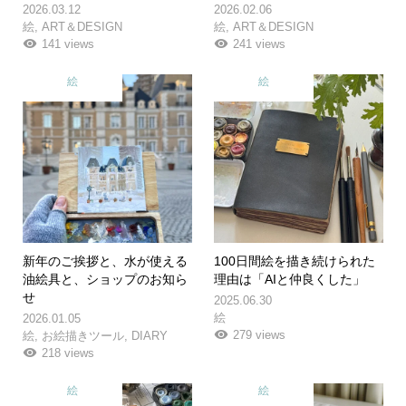
2026.03.12
2026.02.06
絵
,
ART＆DESIGN
絵
,
ART＆DESIGN
141 views
241 views
絵
絵
新年のご挨拶と、水が使える
100日間絵を描き続けられた
油絵具と、ショップのお知ら
理由は「AIと仲良くした」
せ
2025.06.30
絵
2026.01.05
279 views
絵
,
お絵描きツール
,
DIARY
218 views
絵
絵