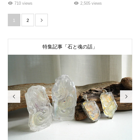
710 views
2,505 views
1
2

特集記事「石と魂の話」

