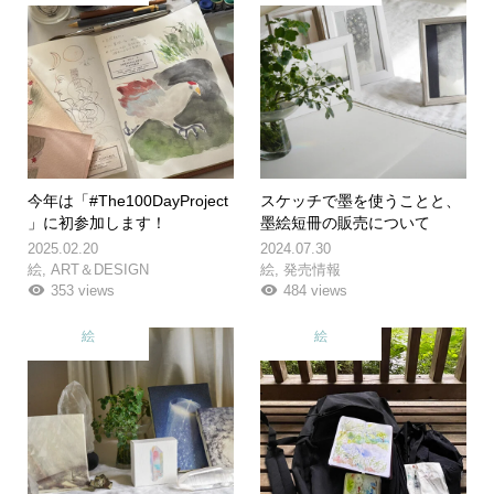
今年は「#The100DayProject
スケッチで墨を使うことと、
」に初参加します！
墨絵短冊の販売について
2025.02.20
2024.07.30
絵
,
ART＆DESIGN
絵
,
発売情報
353 views
484 views
絵
絵