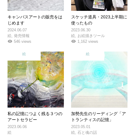
キャンバスアートの販売をは
スケッチ道具・2023上半期に
じめます
使ったもの
2024.06.07
2023.06.30
絵
,
発売情報
絵
,
お絵描きツール
546 views
1,162 views
絵
絵
私の記憶につよく残る３つの
加勢先生のリーディング「ア
アートセラピー
トランティスの記憶」
2023.06.06
2023.05.01
絵
絵
,
石と魂の話