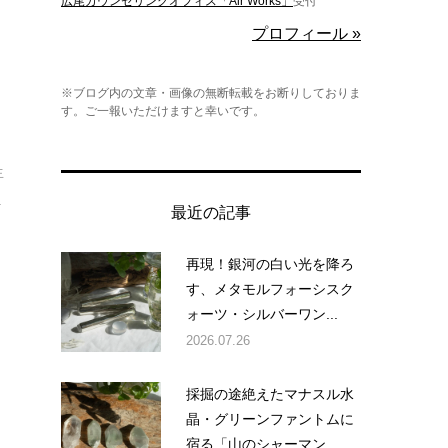
広尾カウンセリングオフィス「Air Works」
受付
プロフィール »
※ブログ内の文章・画像の無断転載をお断りしておりま
す。ご一報いただけますと幸いです。
生
.
最近の記事
再現！銀河の白い光を降ろ
す、メタモルフォーシスク
ォーツ・シルバーワン...
2026.07.26
採掘の途絶えたマナスル水
晶・グリーンファントムに
宿る「山のシャーマン...