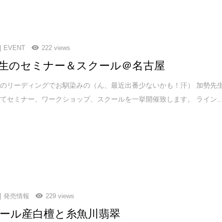
EVENT
222 views
生のセミナー＆スクール＠名古屋
のリーディングでお馴染みの（ん、最近出番少ないかも！汗） 加勢先
てセミナー、ワークショップ、スクールを一挙開催致します。 ライン..
発売情報
229 views
ール産白檀と糸魚川翡翠