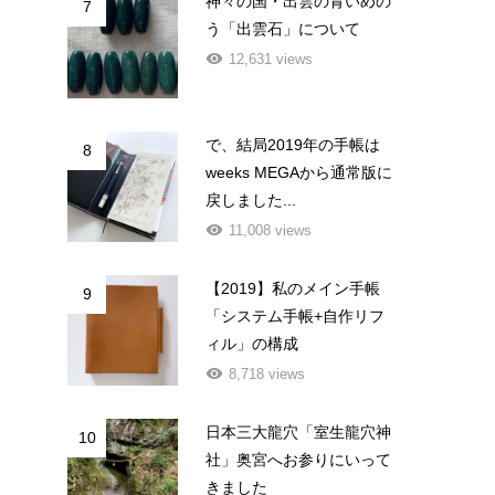
神々の国・出雲の青いめの
7
う「出雲石」について
12,631 views
で、結局2019年の手帳は
8
weeks MEGAから通常版に
戻しました...
11,008 views
【2019】私のメイン手帳
9
「システム手帳+自作リフ
ィル」の構成
8,718 views
日本三大龍穴「室生龍穴神
10
社」奥宮へお参りにいって
きました