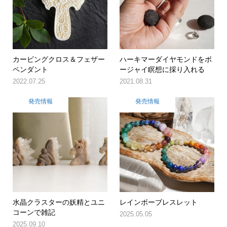
カービングクロス＆フェザー
ハーキマーダイヤモンドをボ
ペンダント
ージャイ瞑想に採り入れる
2022.07.25
2021.08.31
発売情報
発売情報
水晶クラスターの妖精とユニ
レインボーブレスレット
コーンで雑記
2025.05.05
2025.09.10