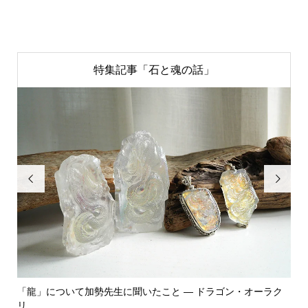
特集記事「石と魂の話」


 ― ドラゴン・オーラク
「飾る」から「使う」へ。鉱物と植物が織
ーエ...