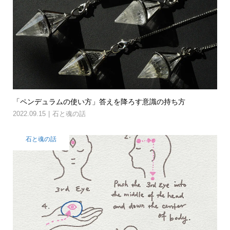
「ペンデュラムの使い方」答えを降ろす意識の持ち方
2022.09.15
石と魂の話
石と魂の話