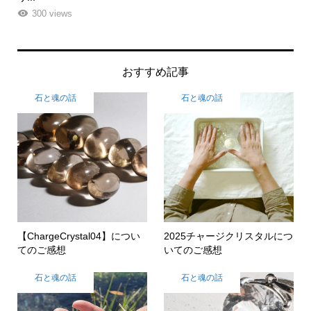
261 views
おすすめ記事
石と魂の話
石と魂の話
【ChargeCrystal04】につい
2025チャージクリスタルにつ
てのご感想
いてのご感想
石と魂の話
石と魂の話