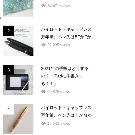
34,471 views
う
パイロット・キャップレス
2
万年筆、ペン先はEFかFか
32,935 views
2021年の手帳はどうする
3
の？「iPadに手書きす
る！！」
20,875 views
パイロット・キャップレス
4
万年筆、ペン先はＦかＭか
16,643 views