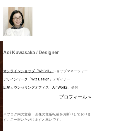
Aoi Kuwasaka / Designer
オンラインショップ「Wai’oli」
ショップマネージャー
デザインワーク「Wiz Design」
デザイナー
広尾カウンセリングオフィス「Air Works」
受付
プロフィール »
※ブログ内の文章・画像の無断転載をお断りしておりま
す。ご一報いただけますと幸いです。