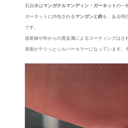
石自体は
マンガナルマンディン・ガーネット
の一
ガーネットに内包される
マンガンと鉄
を、ある特
です。
放射線や外からの貴金属によるコーティングはさ
表面がテリっとシルバーカラーになっています。