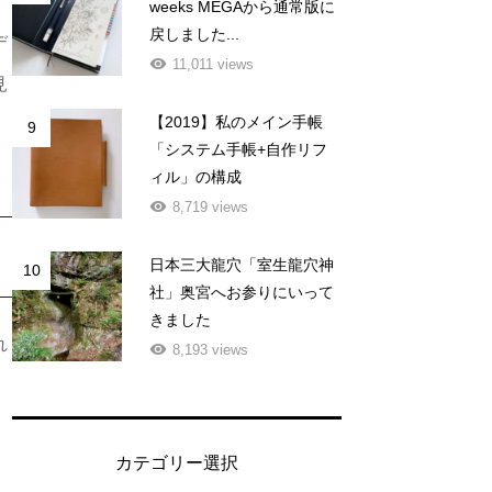
weeks MEGAから通常版に
戻しました...
デ
11,011 views
見
【2019】私のメイン手帳
9
「システム手帳+自作リフ
ィル」の構成
8,719 views
日本三大龍穴「室生龍穴神
10
社」奥宮へお参りにいって
きました
れ
8,193 views
カテゴリー選択