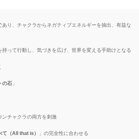
であり、チャクラからネガティブエネルギーを抽出、有益な
を持って行動し、気づきを広げ、世界を変える手助けとなる
く
トの石
」
ウンチャクラの両方を刺激
（All that is）
」の完全性に合わせる