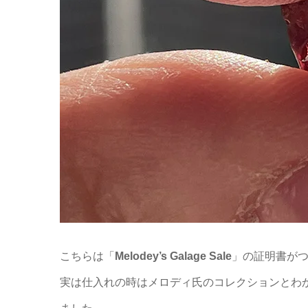
こちらは「
Melodey’s Galage Sale
」の証明書が
実は仕入れの時はメロディ氏のコレクションとわ