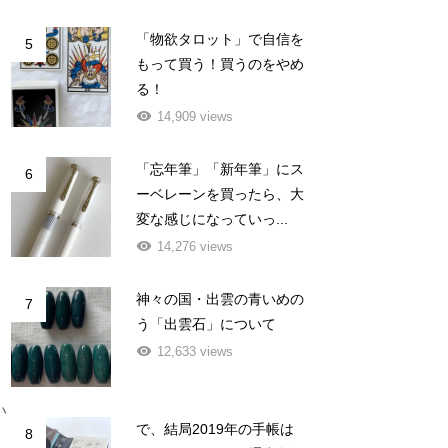
「物欲タロット」で自信を
5
もって買う！買うのをやめ
る！
14,909 views
「忘年筆」「新年筆」にス
6
ーベレーンを買ったら、大
変な感じになっていっ...
14,276 views
神々の国・出雲の青いめの
7
う「出雲石」について
12,633 views
い
で、結局2019年の手帳は
8