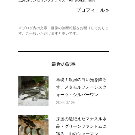
広尾カウンセリングオフィス「Air Works」
受付
プロフィール »
※ブログ内の文章・画像の無断転載をお断りしておりま
す。ご一報いただけますと幸いです。
。
最近の記事
再現！銀河の白い光を降ろ
す、メタモルフォーシスク
ォーツ・シルバーワン...
2026.07.26
採掘の途絶えたマナスル水
晶・グリーンファントムに
宿る「山のシャーマン...