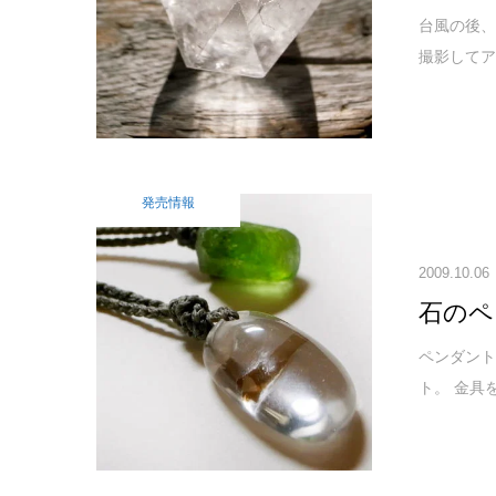
台風の後、
撮影してア
発売情報
2009.10.06
石のペ
ペンダント
ト。 金具