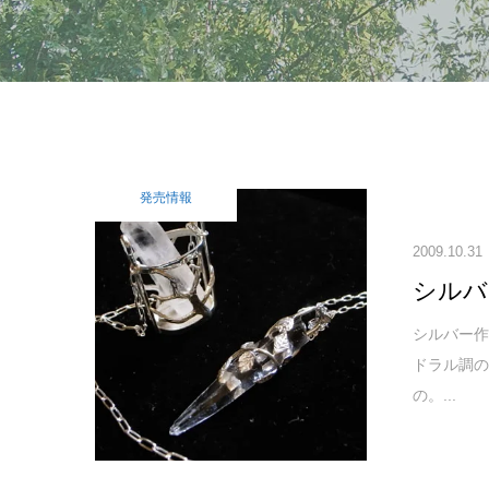
発売情報
2009.10.31
シルバ
シルバー作
ドラル調
の。...