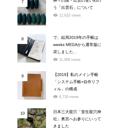
神々の国・出雲の青いめの
7
う「出雲石」について
12,632 views
で、結局2019年の手帳は
8
weeks MEGAから通常版に
戻しました...
11,009 views
【2019】私のメイン手帳
9
「システム手帳+自作リフ
ィル」の構成
8,718 views
日本三大龍穴「室生龍穴神
10
社」奥宮へお参りにいって
きました