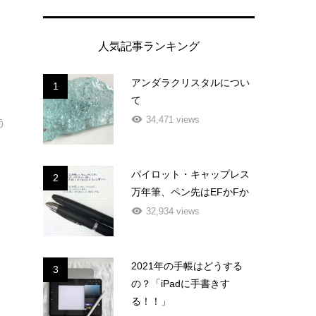
人気記事ランキング
アンダラクリスタルについ
1
て
34,471 views
う
パイロット・キャップレス
2
万年筆、ペン先はEFかFか
32,934 views
2021年の手帳はどうする
3
の？「iPadに手書きす
る！！」