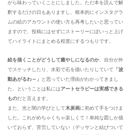
がら味わっていくことにしました。ただ本を読んで解
釈するだけの日もありますし、根本的にインスタグラ
ムの絵のアカウントの使い方も再考したいと思ってい
ますので、投稿にはせずにストーリーにぽいっと上げ
てハイライトにまとめる程度にするつもりです。
絵を描くことがどうして癒やしになるのか
、自分が外
でスケッチしたり、水彩で石を描いたりしていて
「波
動あがるわ～」
と思っていた理由がわかってきまし
た。ということは私には
アートセラピーは実感できる
もの
だと言えます。
また、光と闇の学びとして
木炭画
に初めて手をつけま
した。これがめちゃくちゃ楽しくて！単純な図しか描
いておらず、苦労していない（デッサンと結びついて