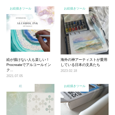
お絵描きツール
お絵描きツール
絵が描けない人も楽しい！
海外の神アーティストが愛用
Procreateでアルコールイン
している日本の文具たち
ク...
2023.02.18
2021.07.05
絵
お絵描きツール