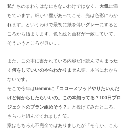
私たちのまわりはなにもないわけではなく、
大気
に満
ちています。細かい塵があってこそ、光は色彩にわか
れます。というわけで最初に紙を薄い
グレー
にすると
ころから始まります。色と絵と画材が一致していて、
そういうところが良い…。
また、この本に書かれている内容だけ読んでも
まった
く何をしていいのやらわかりません
笑。本当にわから
ないです。
そこで今年は
Gemini
に
「コローメソッドやりたいんだ
けど何からしたらいいの。この本知ってる？100日プロ
ジェクトのプラン組めそう？」
と投げてみたところ、
さらっと組んでくれました笑。
案はもちろん不完全ではありましたが「そうか、こん