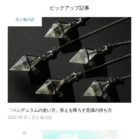
ピックアップ記事
石と魂の話
「ペンデュラムの使い方」答えを降ろす意識の持ち方
2022.09.15
石と魂の話
絵