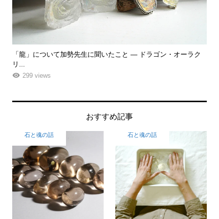
ク
「飾る」から「使う」へ。鉱物と植物が織りなす贅沢なフラワ
「
ーエ...
な
261 views
おすすめ記事
石と魂の話
石と魂の話