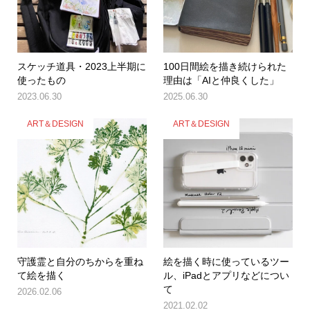
スケッチ道具・2023上半期に
100日間絵を描き続けられた
使ったもの
理由は「AIと仲良くした」
2023.06.30
2025.06.30
ART＆DESIGN
ART＆DESIGN
守護霊と自分のちからを重ね
絵を描く時に使っているツー
て絵を描く
ル、iPadとアプリなどについ
て
2026.02.06
2021.02.02