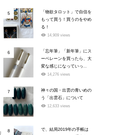
「物欲タロット」で自信を
5
もって買う！買うのをやめ
る！
14,909 views
「忘年筆」「新年筆」にス
6
ーベレーンを買ったら、大
変な感じになっていっ...
14,276 views
神々の国・出雲の青いめの
7
う「出雲石」について
12,633 views
で、結局2019年の手帳は
8
り