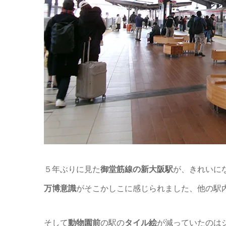
５年ぶりに見た
御堂筋線の新大阪駅
が、きれいに
万博意識
がそこかしこに感じられました、他の駅
そして
動物園前
の駅の
タイル絵
が減っていたのは