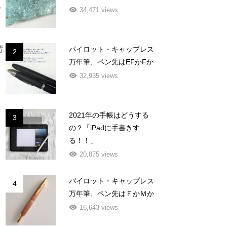
て
34,471 views
背
パイロット・キャップレス
2
万年筆、ペン先はEFかFか
32,935 views
2021年の手帳はどうする
3
の？「iPadに手書きす
る！！」
20,875 views
パイロット・キャップレス
4
万年筆、ペン先はＦかＭか
16,643 views