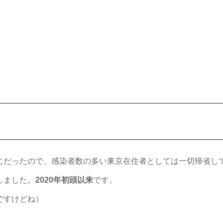
じだったので、感染者数の多い東京在住者としては一切帰省し
しました。
2020年初頭以来
です。
ですけどね）