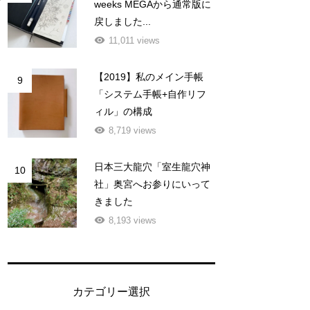
weeks MEGAから通常版に
戻しました...
11,011 views
【2019】私のメイン手帳
9
「システム手帳+自作リフ
ィル」の構成
8,719 views
日本三大龍穴「室生龍穴神
10
社」奥宮へお参りにいって
きました
8,193 views
カテゴリー選択