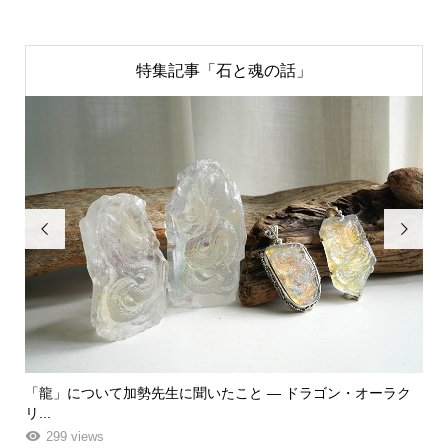
特集記事「石と魂の話」


ク
「飾る」から「使う」へ。鉱物と植物が織りなす贅沢なフラワ
「
ーエ...
な
261 views