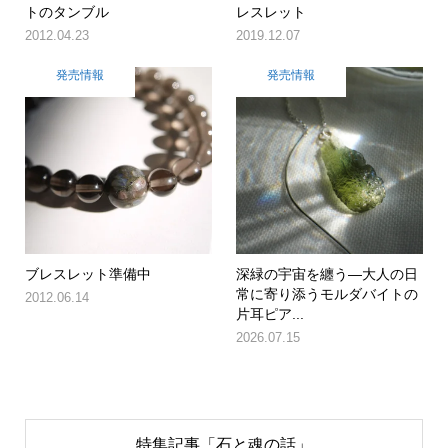
トのタンブル
レスレット
2012.04.23
2019.12.07
発売情報
発売情報
ブレスレット準備中
深緑の宇宙を纏う―大人の日
常に寄り添うモルダバイトの
2012.06.14
片耳ピア...
2026.07.15
特集記事「石と魂の話」