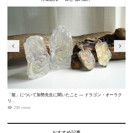


・オーラク
「飾る」から「使う」へ。鉱物と植物が織りなす贅沢なフラ
ーエ...
261 views
おすすめ記事