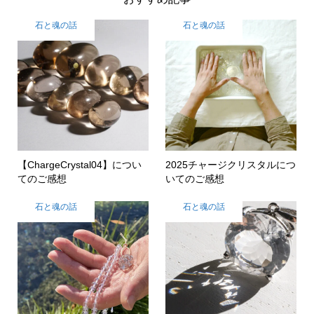
石と魂の話
石と魂の話
【ChargeCrystal04】につい
2025チャージクリスタルにつ
てのご感想
いてのご感想
石と魂の話
石と魂の話