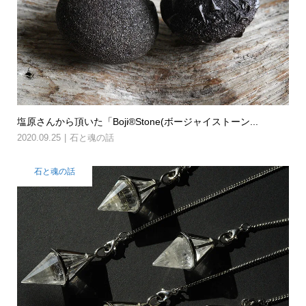
塩原さんから頂いた「Boji®Stone(ボージャイストーン...
2020.09.25
石と魂の話
石と魂の話