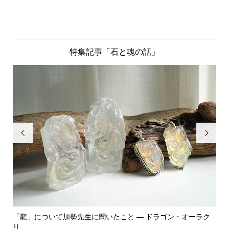
特集記事「石と魂の話」


ン・オーラク
「飾る」から「使う」へ。鉱物と植物が織りなす贅沢なフ
ーエ...