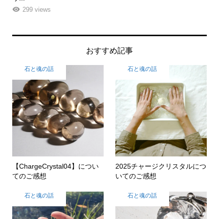
261 views
おすすめ記事
石と魂の話
石と魂の話
【ChargeCrystal04】につい
2025チャージクリスタルにつ
てのご感想
いてのご感想
石と魂の話
石と魂の話