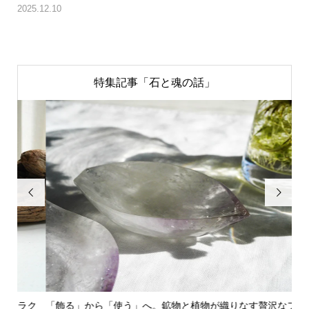
2025.12.10
特集記事「石と魂の話」


ク
「飾る」から「使う」へ。鉱物と植物が織りなす贅沢なフラワ
「