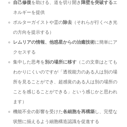
自己修復
を助ける、道を切り開き
障壁を突破する
エ
ネルギーを提供
ポルターガイストや霊の
除去
（それらが行くべき光
の方向を提示する）
レムリアの情報、他惑星からの治癒技術
に簡単にア
クセスする
集中した思考を
別の場所に移す
（この文章はとても
わかりにくいのですが「透視能力のある人は別の場
所を見ることができ、超感覚のある人は別の場所の
ことを感じることができる」という感じかと思われ
ます）
機能不全の影響を受けた
各細胞を再構築
し、完璧な
状態に揃えるよう細胞構造認識を促進する