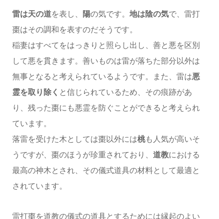
雷は天の道
を表し、
陽
の気です。
地は陰の気
で、雷打
棗はその調和を表すのだそうです。
稲妻はすべてをはっきりと照らし出し、善と悪を区別
して悪を貫きます。善いものは雷が落ちた部分以外は
無事となると考えられているようです。また、雷は
悪
霊を取り除く
と信じられているため、その痕跡があ
り、残った棗にも悪霊を防ぐことができると考えられ
ています。
落雷を受けた木としては棗以外には
桃
も人気が高いそ
うですが、棗のほうが珍重されており、
道教
における
最高の神木とされ、その儀式道具の材料として最適と
されています。
雷打棗を道教の儀式の道具とするためには縁起のよい