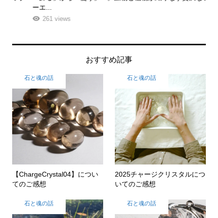
ーエ...
な
261 views
おすすめ記事
石と魂の話
石と魂の話
【ChargeCrystal04】につい
2025チャージクリスタルにつ
てのご感想
いてのご感想
石と魂の話
石と魂の話