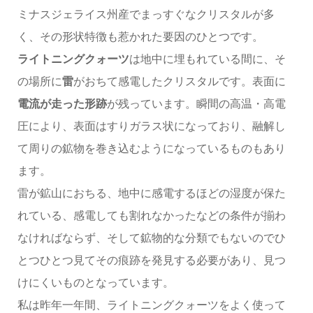
ミナスジェライス州産でまっすぐなクリスタルが多
く、その形状特徴も惹かれた要因のひとつです。
ライトニングクォーツ
は地中に埋もれている間に、そ
の場所に
雷
がおちて感電したクリスタルです。表面に
電流が走った形跡
が残っています。瞬間の高温・高電
圧により、表面はすりガラス状になっており、融解し
て周りの鉱物を巻き込むようになっているものもあり
ます。
雷が鉱山におちる、地中に感電するほどの湿度が保た
れている、感電しても割れなかったなどの条件が揃わ
なければならず、そして鉱物的な分類でもないのでひ
とつひとつ見てその痕跡を発見する必要があり、見つ
けにくいものとなっています。
私は昨年一年間、ライトニングクォーツをよく使って