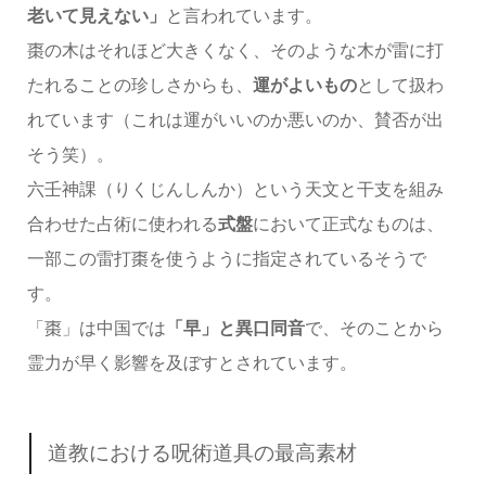
老いて見えない」
と言われています。
棗の木はそれほど大きくなく、そのような木が雷に打
たれることの珍しさからも、
運がよいもの
として扱わ
れています（これは運がいいのか悪いのか、賛否が出
そう笑）。
六壬神課（りくじんしんか）という天文と干支を組み
合わせた占術に使われる
式盤
において正式なものは、
一部この雷打棗を使うように指定されているそうで
す。
「棗」は中国では
「早」と異口同音
で、そのことから
霊力が早く影響を及ぼすとされています。
道教における呪術道具の最高素材