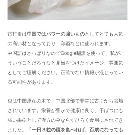
雷打棗は
中国ではパワーの強いもの
としてとても人気
の高い材となっており、印鑑などに使われます。
中国語はさっぱりなのでGoogle翻訳を使って、私がこ
ういうことだろうなと見当をつけたイメージ、雰囲気
としてご理解ください。正確でない情報が混じってい
る可能性があります。
棗は中国原産の木で、中国北部で非常に古くから栽培
されています。栄養が豊かで健康に良く、干ばつにも
強い果樹として漢方のみならずひろく食用にされてき
ました。
「一日３粒の棗を食べれば、百歳になっても