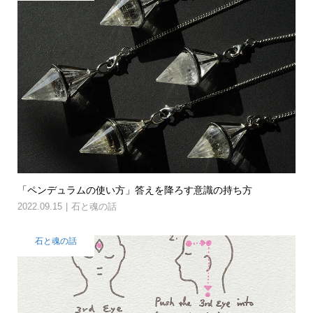
「ペンデュラムの使い方」答えを降ろす意識の持ち方
2022.09.15
石と魂の話
石と魂の話