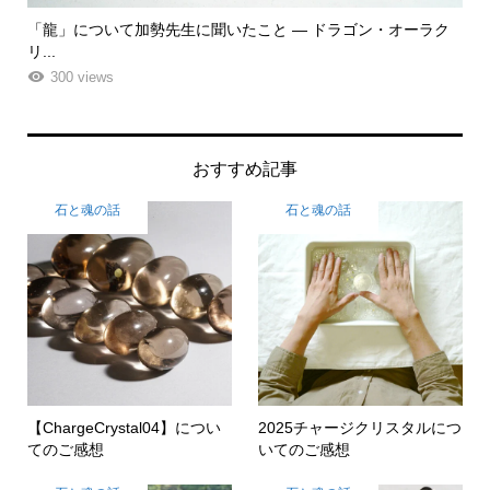
ク
「飾る」から「使う」へ。鉱物と植物が織りなす贅沢なフラワ
「
ーエ...
な
261 views
おすすめ記事
石と魂の話
石と魂の話
【ChargeCrystal04】につい
2025チャージクリスタルにつ
てのご感想
いてのご感想