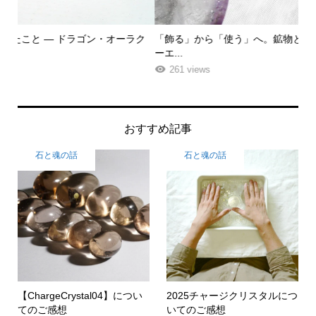
ク
「飾る」から「使う」へ。鉱物と植物が織りなす贅沢なフラワ
「
ーエ...
な
261 views
おすすめ記事
石と魂の話
石と魂の話
【ChargeCrystal04】につい
2025チャージクリスタルにつ
てのご感想
いてのご感想