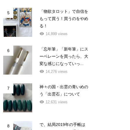
「物欲タロット」で自信を
5
もって買う！買うのをやめ
る！
14,899 views
「忘年筆」「新年筆」にス
6
ーベレーンを買ったら、大
変な感じになっていっ...
14,276 views
神々の国・出雲の青いめの
7
う「出雲石」について
12,631 views
で、結局2019年の手帳は
8