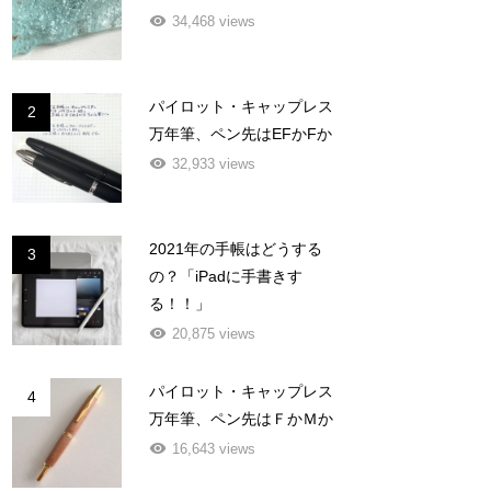
34,468 views
パイロット・キャップレス
2
万年筆、ペン先はEFかFか
32,933 views
2021年の手帳はどうする
3
の？「iPadに手書きす
る！！」
20,875 views
パイロット・キャップレス
4
万年筆、ペン先はＦかＭか
16,643 views