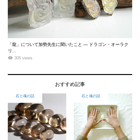
・オーラク
「飾る」から「使う」へ。鉱物と植物が織りなす贅沢なフラ
ーエ...
263 views
おすすめ記事
石と魂の話
石と魂の話