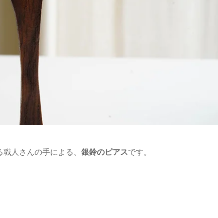
る職人さんの手による、
銀鈴のピアス
です。