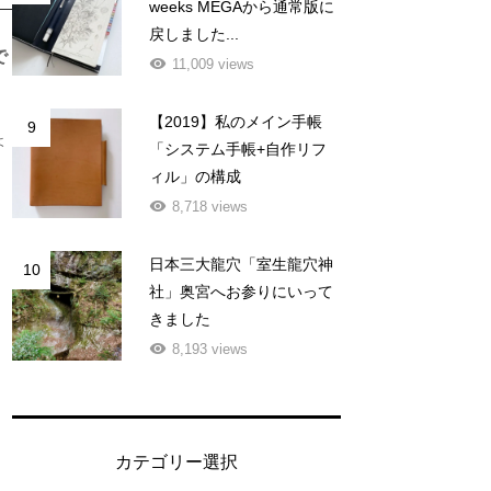
weeks MEGAから通常版に
戻しました...
で
11,009 views
【2019】私のメイン手帳
9
ょ
「システム手帳+自作リフ
ィル」の構成
8,718 views
日本三大龍穴「室生龍穴神
10
社」奥宮へお参りにいって
きました
8,193 views
カテゴリー選択