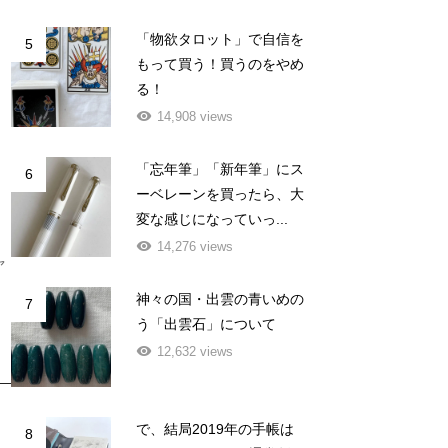
「物欲タロット」で自信を
5
もって買う！買うのをやめ
る！
14,908 views
「忘年筆」「新年筆」にス
6
ーベレーンを買ったら、大
変な感じになっていっ...
14,276 views
ャ
神々の国・出雲の青いめの
7
う「出雲石」について
12,632 views
で、結局2019年の手帳は
8