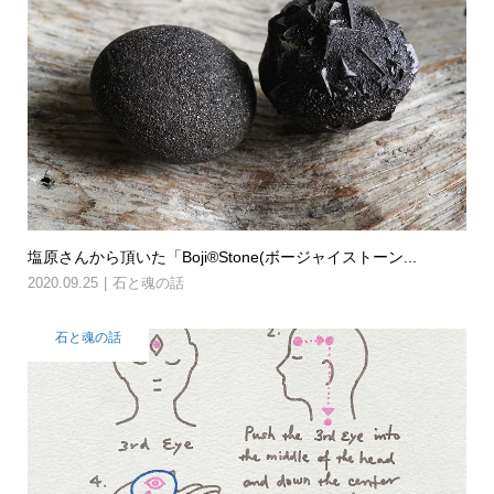
塩原さんから頂いた「Boji®Stone(ボージャイストーン...
2020.09.25
石と魂の話
石と魂の話