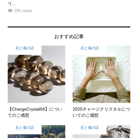
ーエ...
な
261 views
おすすめ記事
石と魂の話
石と魂の話
【ChargeCrystal04】につい
2025チャージクリスタルにつ
てのご感想
いてのご感想
石と魂の話
石と魂の話