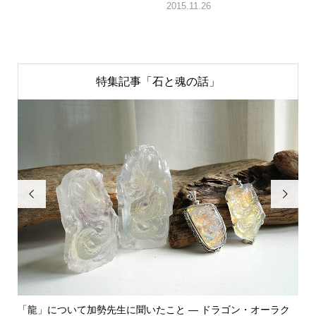
2015.11.26
特集記事「石と魂の話」


ク
「飾る」から「使う」へ。鉱物と植物が織りなす贅沢なフラワ
「