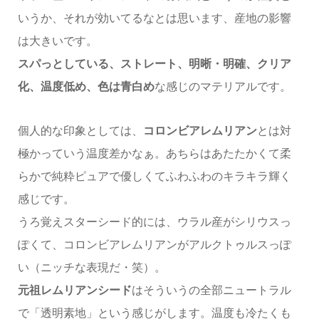
いうか、それが効いてるなとは思います、産地の影響
は大きいです。
スパっとしている、ストレート、明晰・明確、クリア
化、温度低め、色は青白め
な感じのマテリアルです。
個人的な印象としては、
コロンビアレムリアン
とは対
極かっていう温度差かなぁ。あちらはあたたかくて柔
らかで純粋ピュアで優しくてふわふわのキラキラ輝く
感じです。
うろ覚えスターシード的には、ウラル産がシリウスっ
ぽくて、コロンビアレムリアンがアルクトゥルスっぽ
い（ニッチな表現だ・笑）。
元祖レムリアンシード
はそういうの全部ニュートラル
で「透明素地」という感じがします。温度も冷たくも