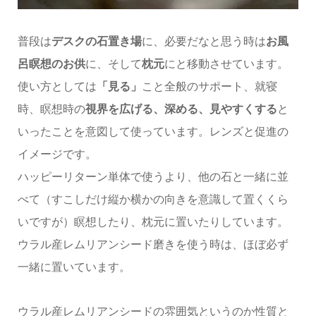
普段は
デスクの石置き場
に、必要だなと思う時は
お風
呂瞑想のお供
に、そして
枕元
にと移動させています。
使い方としては
「見る」
こと全般のサポート、就寝
時、瞑想時の
視界を広げる、深める、見やすくする
と
いったことを意図して使っています。レンズと促進の
イメージです。
ハッピーリターン単体で使うより、他の石と一緒に並
べて（すこしだけ縦か横かの向きを意識して置くくら
いですが）瞑想したり、枕元に置いたりしています。
ウラル産レムリアンシード磨きを使う時は、ほぼ必ず
一緒に置いています。
ウラル産レムリアンシードの雰囲気というのか性質と