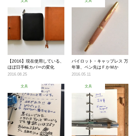
文具
文具
【2016】現在使用している、
パイロット・キャップレス 万
ほぼ日手帳カバーの変化
年筆、ペン先はＦかＭか
2016.08.25
2016.05.11
文具
文具