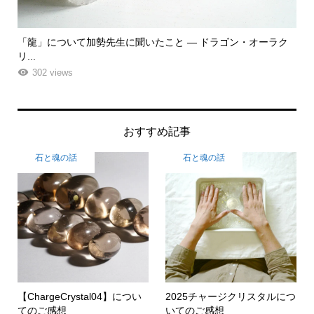
ク
「飾る」から「使う」へ。鉱物と植物が織りなす贅沢なフラワ
「
ーエ...
な
261 views
おすすめ記事
石と魂の話
石と魂の話
【ChargeCrystal04】につい
2025チャージクリスタルにつ
てのご感想
いてのご感想