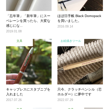
「忘年筆」「新年筆」にスー
ほぼ日手帳 Black Domopack
ベレーンを買ったら、大変な
を買いました。
感じにな...
2016.09.14
2019.01.08
文具
お絵描きツール
キャップレスにスタブニブを
只今、クラッチペンシル（芯
入れました
ホルダー）に夢中です
2017.07.26
2022.07.29