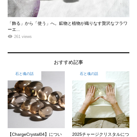
ラワ
「チェリャビンスク隕石」のエネルギーは地球上の例えができ
「
ない
力、
276 views
おすすめ記事
石と魂の話
石と魂の話
【ChargeCrystal04】につい
2025チャージクリスタルにつ