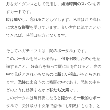
月
をガイダンスとして使用し、
経過時間のスパン
を表
すカードです。
時は
癒やし、忘れること
も促します。私達は時の流れ
に
大きな影響
を受けています。良い方向に流すことが
できれば、時間は味方となります。
そしてネガティブ面は
「闇のポータル」
です。
このポータルを開いた場合は、
何を召喚したのか
を意
識すること。 好奇心を持って闇に目を向けると、光の
中で見落とされがちなものに
新しい視点
がもたらされ
ます。
恐怖
に出会うのは暗闇の中であり、恐怖の中を
どのように移動するかは
私たち次第
です。
このポータルは毎日夜になると開かれる
一般的なポー
タル
で、受け取り手次第で恐怖にも刺激にもなる、と