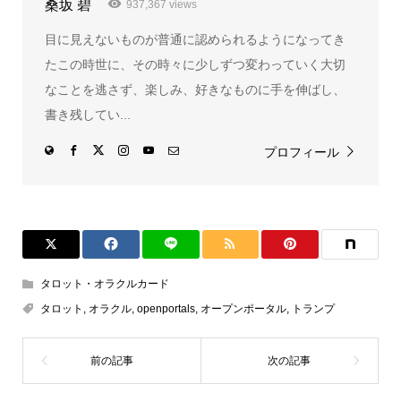
桑坂 碧
937,367 views
目に見えないものが普通に認められるようになってき
たこの時世に、その時々に少しずつ変わっていく大切
なことを逃さず、楽しみ、好きなものに手を伸ばし、
書き残してい...
プロフィール
タロット・オラクルカード
タロット
,
オラクル
,
openportals
,
オープンポータル
,
トランプ