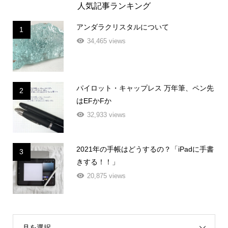
人気記事ランキング
アンダラクリスタルについて
1
34,465 views
パイロット・キャップレス 万年筆、ペン先
2
はEFかFか
32,933 views
2021年の手帳はどうするの？「iPadに手書
3
きする！！」
20,875 views
月を選択