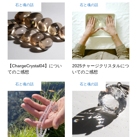
石と魂の話
石と魂の話
【ChargeCrystal04】につい
2025チャージクリスタルにつ
てのご感想
いてのご感想
石と魂の話
石と魂の話