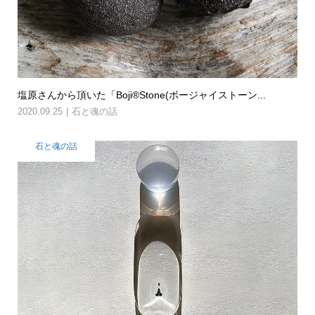
塩原さんから頂いた「Boji®Stone(ボージャイストーン...
2020.09.25
石と魂の話
石と魂の話