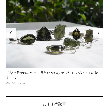


でき
「なぜ惹かれるの？」長年わからなかったモルダバイトの魅
五
力、つ...
726 views
おすすめ記事