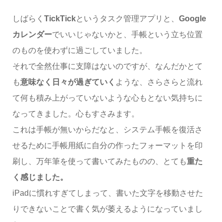
しばらく
TickTick
というタスク管理アプリと、
Google
カレンダー
でいいじゃないかと、手帳という立ち位置
のものを使わずに過ごしていました。
それで全然仕事に支障はないのですが、なんだかとて
も
意味なく日々が過ぎていく
ような、さらさらと流れ
て何も積み上がっていないような心もとない気持ちに
なってきました。心もすさみます。
これは手帳が無いからだなと、システム手帳を復活さ
せるために手帳用紙に自分の作ったフォーマットを印
刷し、万年筆を使って書いてみたものの、とても
重た
く感じました。
iPadに慣れすぎてしまって、書いた文字を移動させた
りできないことで書く気が萎えるようになっていまし