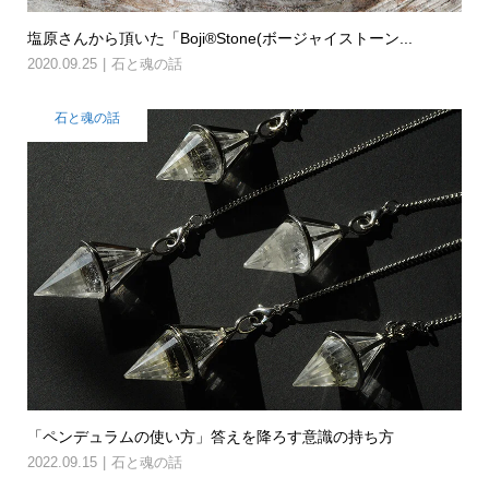
塩原さんから頂いた「Boji®Stone(ボージャイストーン...
2020.09.25
石と魂の話
石と魂の話
「ペンデュラムの使い方」答えを降ろす意識の持ち方
2022.09.15
石と魂の話