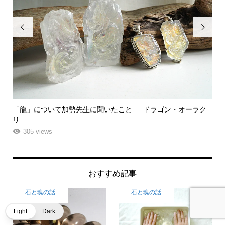


ク
「飾る」から「使う」へ。鉱物と植物が織りなす贅沢なフラワ
「
ーエ...
な
263 views
おすすめ記事
石と魂の話
石と魂の話
Light
Dark