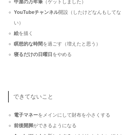
中屋の万年筆
（ゲットしました）
YouTubeチャンネル
開設（したけどなんもしてな
い）
絵
を描く
瞑想的な時間
を過ごす（増えたと思う）
寝るだけの日曜日
をやめる
できてないこと
電子マネー
をメインにして財布を小さくする
前後開脚
ができるようになる