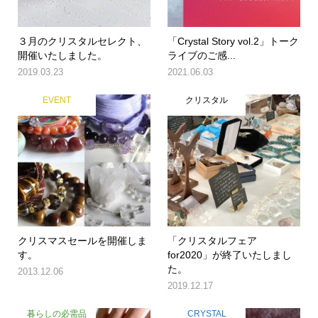
３月のクリスタルセレクト、
「Crystal Story vol.2」トーク
開催いたしました。
ライブのご感...
2019.03.23
2021.06.03
EVENT
クリスタル
クリスマスセールを開催しま
「クリスタルフェア
す。
for2020」が終了いたしまし
た。
2013.12.06
2019.12.17
暮らしの必需品
CRYSTAL