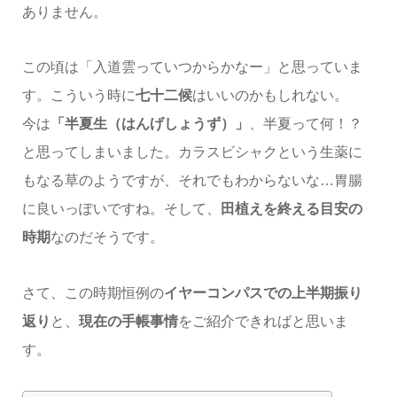
ありません。
この頃は「入道雲っていつからかなー」と思っていま
す。こういう時に
七十二候
はいいのかもしれない。
今は
「半夏生（はんげしょうず）」
、半夏って何！？
と思ってしまいました。カラスビシャクという生薬に
もなる草のようですが、それでもわからないな…胃腸
に良いっぽいですね。そして、
田植えを終える目安の
時期
なのだそうです。
さて、この時期恒例の
イヤーコンパスでの上半期振り
返り
と、
現在の手帳事情
をご紹介できればと思いま
す。