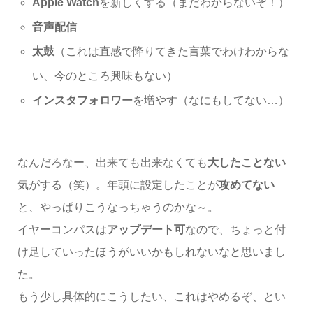
Apple Watch
を新しくする（まだわからないぞ！）
音声配信
太鼓
（これは直感で降りてきた言葉でわけわからな
い、今のところ興味もない）
インスタフォロワー
を増やす（なにもしてない…）
なんだろなー、出来ても出来なくても
大したことない
気がする（笑）。年頭に設定したことが
攻めてない
と、やっぱりこうなっちゃうのかな～。
イヤーコンパスは
アップデート可
なので、ちょっと付
け足していったほうがいいかもしれないなと思いまし
た。
もう少し具体的にこうしたい、これはやめるぞ、とい