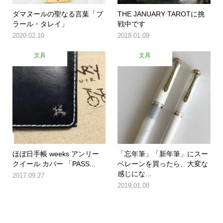
ダマヌールの聖なる言葉「ブ
THE JANUARY TAROTに挑
ラール・タレイ」
戦中です
2020.02.10
2018.01.09
文具
文具
ほぼ日手帳 weeks アンリー
「忘年筆」「新年筆」にスー
クイール カバー 「PASS...
ベレーンを買ったら、大変な
感じにな...
2017.09.27
2019.01.08