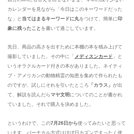
カレンダーを見ながら「今日はこのキーワードだった
な」と
当てはまるキーワードに丸
をつけて、簡単に
印
象に残ったこと
を書いて過ごしています。
先日、商品の高さを出すために本棚の本を積み上げて
撮影していました。その中に「
メディスンカード
」と
いうオラクルカード付きの本がありました。ネイティ
ブ・アメリカンの動物精霊の知恵を集めて作られたも
のですが、試しにそれを引いたところ
「カラス」
が出
て、解説を読んだら
マヤ文明
についてのことが書かれ
ていました。それで購入を決めました。
というわけで、この
7月26日から
使ってみたいと思って
います。バーチカル方式はほぼ日カズンでまったく使