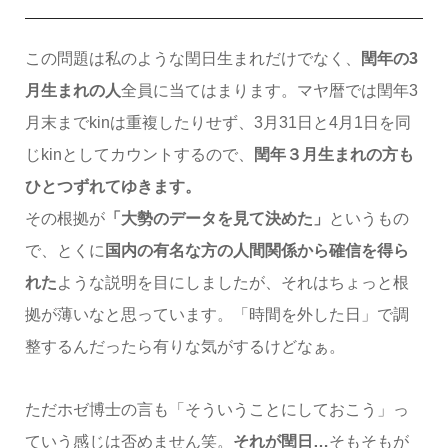
この問題は私のような閏日生まれだけでなく、
閏年の3
月生まれの人
全員に当てはまります。マヤ暦では閏年3
月末までkinは重複したりせず、3月31日と4月1日を同
じkinとしてカウントするので、
閏年３月生まれの方も
ひとつずれてゆきます。
その根拠が
「大勢のデータを見て決めた」
というもの
で、とくに
国内の有名な方の人間関係から確信を得ら
れた
ような説明を目にしましたが、それはちょっと根
拠が薄いなと思っています。「時間を外した日」で調
整するんだったら有りな気がするけどなぁ。
ただホゼ博士の言も「そういうことにしておこう」っ
ていう感じは否めません笑。
それが閏日…
そもそもが