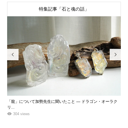
特集記事「石と魂の話」


ク
「飾る」から「使う」へ。鉱物と植物が織りなす贅沢なフラワ
「
ーエ...
な
263 views