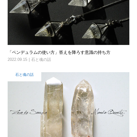
「ペンデュラムの使い方」答えを降ろす意識の持ち方
2022.09.15
石と魂の話
石と魂の話