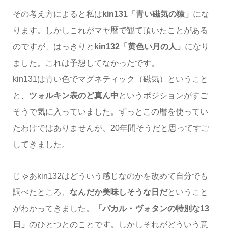
その考え方によると私は
kin131「青い磁気の猿」
にな
ります。しかしこれがマヤ暦で観て頂いたことがある
のですが、はっきりと
kin132「黄色い月の人」
になり
ました。これは予想してなかったです。
kin131は青い色でマグネティック（磁気）ということ
と、
ツォルキン表のど真ん中
というポジションがすご
そうで気に入っていました。ずっとこの暦を使ってい
たわけではありませんが、20年間そうだと思ってすご
してきました。
じゃあkin132はどういう感じなのかを改めて自分でも
調べたところ、
なんだか美味しそうな日だ
ということ
がわかってきました。
「パカル・ヴォタンの特別な13
日」
のひとつとのことです。しかしそれがどういう意