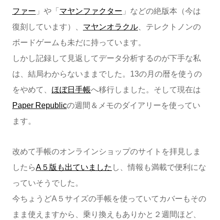
ファー
」や「
マヤンファクター
」などの絶版本（今は
復刻しています）、
マヤンオラクル
、テレクトノンの
ボードゲームも未だに持っています。
しかし記録して見返してデータ分析するのが下手な私
は、結局わからないままでした。13の月の暦を使うの
をやめて、
ほぼ日手帳
へ移行しました。そして現在は
Paper Republic
の週間＆メモのダイアリーを使ってい
ます。
改めて手帳のオンラインショップのサイトを拝見しま
したら
A５版も出ていました
し、情報も満載で便利にな
っていそうでした。
今ちょうどA５サイズの手帳を使っていてカバーもその
まま使えますから、乗り換えもありかと２週間ほど、