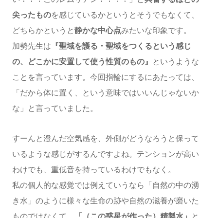
尖ったもの
を感じているかというとそうでもなくて、
どちらかというと
静かな中心点
みたいな印象です。
加勢先生は
『聖域を護る・聖域をつくるという感じ
の、どこかに安置して使う性質のもの』
というような
ことを言っています。今回指輪にするにあたっては、
「だから体に置く、という意味ではいいんじゃないか
な」と言っていました。
すーんと澄んだ空気感を、外側がどうなろうと保って
いるような感じがするんですよね。テンションが高い
わけでも、重低音を持っているわけでもなく。
私の個人的な感覚では例えていうなら「自然の中の湧
き水」のように様々な生命の跡や自然の滋養が磨いた
ものではなくて、
「（この惑星が作った）精製水」
と