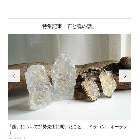
特集記事「石と魂の話」


ク
「飾る」から「使う」へ。鉱物と植物が織りなす贅沢なフラワ
「
ーエ...
な