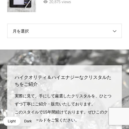
20,875 views
月を選択
ハイクオリティ＆ハイエナジーなクリスタルた
ちをご紹介
実際に見て、手にして厳選したクリスタルを、ひとつ
ずつ丁寧にご紹介・販売いたしております。
このスタイルで15年間続けております。ぜひこのクリ
スタル・ワールドをご覧ください。
Light
Dark