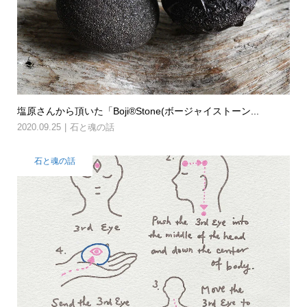
塩原さんから頂いた「Boji®Stone(ボージャイストーン...
2020.09.25
石と魂の話
石と魂の話