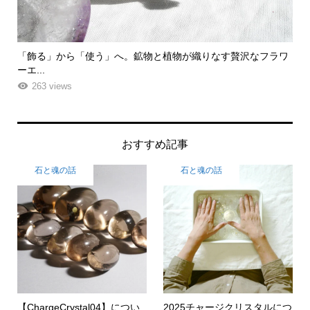
ク
「飾る」から「使う」へ。鉱物と植物が織りなす贅沢なフラワ
「
ーエ...
な
263 views
おすすめ記事
石と魂の話
石と魂の話
【ChargeCrystal04】につい
2025チャージクリスタルにつ