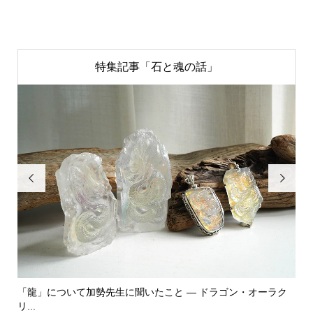
特集記事「石と魂の話」


ク
「飾る」から「使う」へ。鉱物と植物が織りなす贅沢なフラワ
「
ーエ...
な