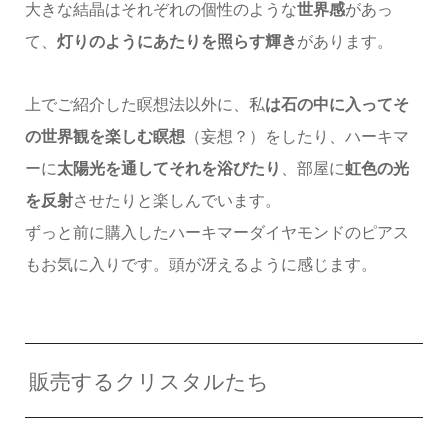
大きな結晶はそれぞれの個性のような
世界感
があっ
て、
灯りのようにあたりを照らす輝き
があります。
上でご紹介した瞑想法以外に、私
は石の中に入ってそ
の世界観を楽しむ瞑想
（妄想？）をしたり、ハーキマ
ーに
太陽光を通してそれを浴びたり
、部屋に
虹色の光
を反射
させたりと楽しんでいます。
ずっと前に購入したハーキマーダイヤモンドのピアス
もお気に入りです。頭が冴えるように感じます。
販売するクリスタルたち