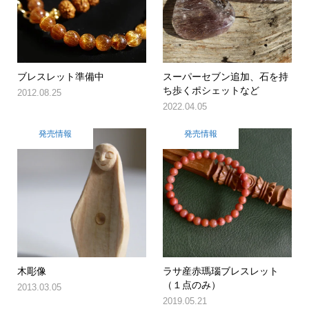
ブレスレット準備中
スーパーセブン追加、石を持
ち歩くポシェットなど
2012.08.25
2022.04.05
発売情報
発売情報
木彫像
ラサ産赤瑪瑙ブレスレット
（１点のみ）
2013.03.05
2019.05.21