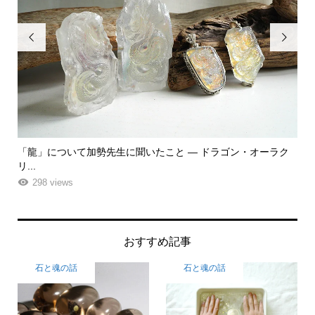


ラク
「飾る」から「使う」へ。鉱物と植物が織りなす贅沢なフラワ
ーエ...
261 views
おすすめ記事
石と魂の話
石と魂の話