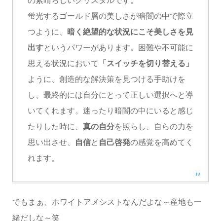
の素晴らしいクリスタルです。
蛍光するゴールド層の美しさが暗闇の中で際立
つように、
暗く絶望的な状況にこそ美しさを見
出す
というパワーがあります。困難や不可能に
思える状況において
「スイッチを切り替える」
ように、創造的な解決策を見つける手助けを
し、最終的には自分にとって正しい選択へと導
いてくれます。迷ったり暗闇の中にいると感じ
たりした時に、
真の自分
を照らし、自らの力を
思い出させ、
自信
と
自己啓発
の感覚を高めてく
れます。
でもまぁ、ホワイトアメシストなんだよな～産地も一
緒だしな～笑