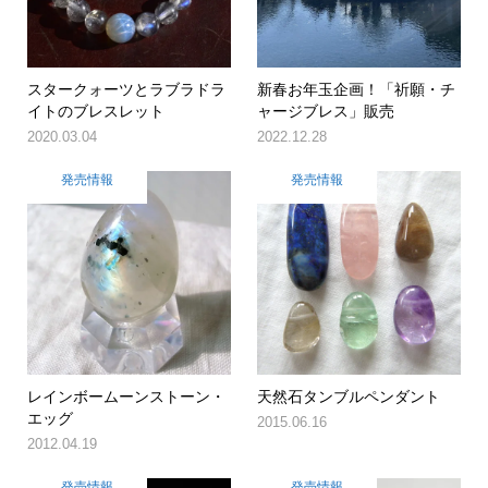
スタークォーツとラブラドラ
新春お年玉企画！「祈願・チ
イトのブレスレット
ャージブレス」販売
2020.03.04
2022.12.28
発売情報
発売情報
レインボームーンストーン・
天然石タンブルペンダント
エッグ
2015.06.16
2012.04.19
発売情報
発売情報