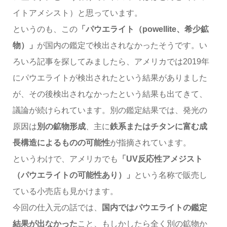
イトアメシスト）と思っています。
というのも、この
「パウエライト（powellite、希少鉱
物）」
が国内の鑑定で検出されなかったそうです。い
ろいろ記事を探してみましたら、アメリカでは2019年
にパウエライトが検出されたという結果がありました
が、その後検出されなかったという結果も出てきて、
議論が続けられています。別の鑑定結果では、発光の
原因は
別の鉱物形成
、主に
鉄系またはチタンに富む成
長構造によるものの可能性
が指摘されています。
というわけで、アメリカでも
「UV反応性アメジスト
（パウエライトの可能性あり）」
という名称で販売し
ている小売店も見かけます。
今回の仕入元の話では、
国内ではパウエライトの鑑定
結果が出なかった
こと、もしかしたら全く別の鉱物か