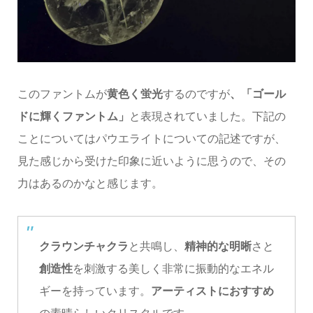
このファントムが
黄色く蛍光
するのですが
、「ゴール
ドに輝くファントム」
と表現されていました。下記の
ことについてはパウエライトについての記述ですが、
見た感じから受けた印象に近いように思うので、その
力はあるのかなと感じます。
クラウンチャクラ
と共鳴し、
精神的な明晰
さと
創造性
を刺激する美しく非常に振動的なエネル
ギーを持っています。
アーティストにおすすめ