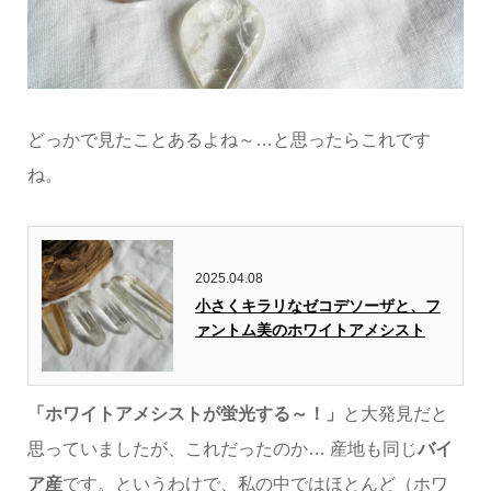
どっかで見たことあるよね～…と思ったらこれです
ね。
2025.04.08
小さくキラリなゼコデソーザと、フ
ァントム美のホワイトアメシスト
「ホワイトアメシストが蛍光する～！」
と大発見だと
思っていましたが、これだったのか… 産地も同じ
バイ
ア産
です。というわけで、私の中ではほとんど（ホワ