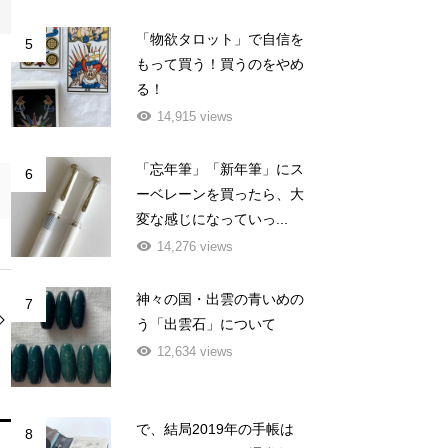
「物欲タロット」で自信を
5
もって買う！買うのをやめ
る！
14,915 views
「忘年筆」「新年筆」にス
6
ーベレーンを買ったら、大
変な感じになっていっ...
14,276 views
神々の国・出雲の青いめの
7
う「出雲石」について
12,634 views
で、結局2019年の手帳は
8