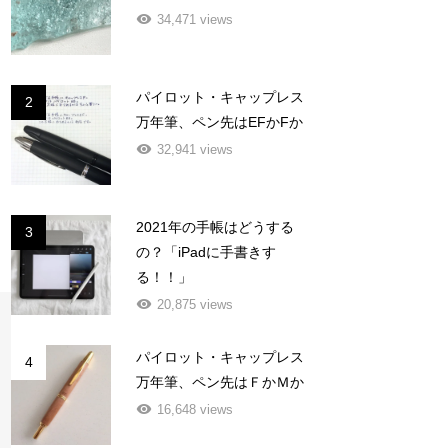
34,471 views
パイロット・キャップレス
2
万年筆、ペン先はEFかFか
32,941 views
2021年の手帳はどうする
3
の？「iPadに手書きす
る！！」
20,875 views
パイロット・キャップレス
4
万年筆、ペン先はＦかＭか
16,648 views