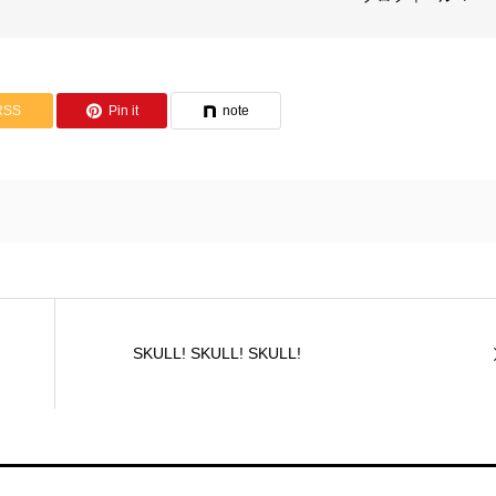
RSS
Pin it
note
SKULL! SKULL! SKULL!