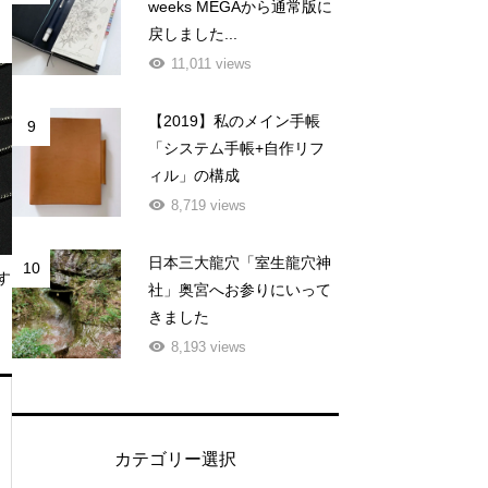
weeks MEGAから通常版に
戻しました...
11,011 views
【2019】私のメイン手帳
9
「システム手帳+自作リフ
ィル」の構成
8,719 views
日本三大龍穴「室生龍穴神
10
す
社」奥宮へお参りにいって
きました
8,193 views
カテゴリー選択