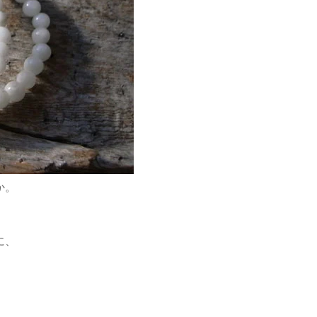
か。
に、