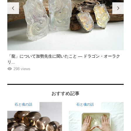


ラク
「飾る」から「使う」へ。鉱物と植物が織りなす贅沢なフラワ
「
ーエ...
な
261 views
おすすめ記事
石と魂の話
石と魂の話