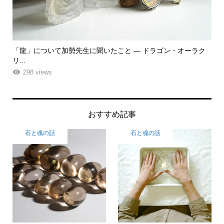
ク
「飾る」から「使う」へ。鉱物と植物が織りなす贅沢なフラワ
「
ーエ...
な
261 views
おすすめ記事
石と魂の話
石と魂の話