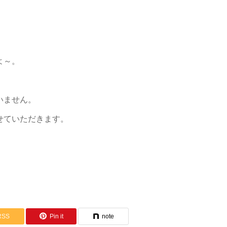
よ～。
いません。
せていただきます。
。
RSS
Pin it
note