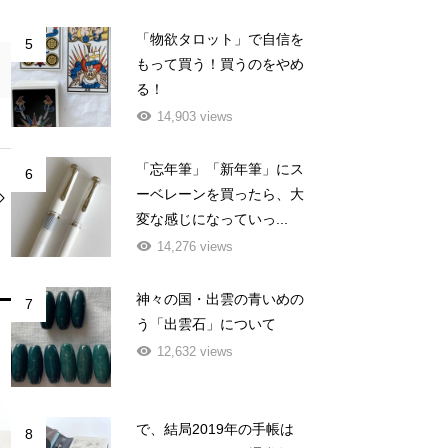
「物欲タロット」で自信を
5
もって買う！買うのをやめ
る！
14,903 views
「忘年筆」「新年筆」にス
6
ーベレーンを買ったら、大
変な感じになっていっ...
14,276 views
神々の国・出雲の青いめの
7
う「出雲石」について
12,632 views
で、結局2019年の手帳は
8