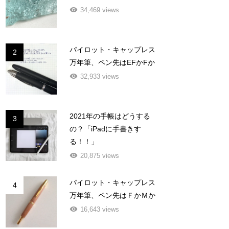
34,469 views
パイロット・キャップレス
2
万年筆、ペン先はEFかFか
32,933 views
2021年の手帳はどうする
3
の？「iPadに手書きす
る！！」
20,875 views
パイロット・キャップレス
4
万年筆、ペン先はＦかＭか
16,643 views