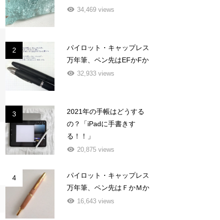
34,469 views
パイロット・キャップレス
2
万年筆、ペン先はEFかFか
32,933 views
2021年の手帳はどうする
3
の？「iPadに手書きす
る！！」
20,875 views
パイロット・キャップレス
4
万年筆、ペン先はＦかＭか
16,643 views