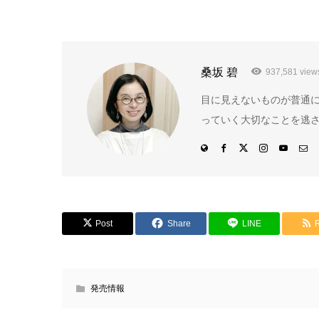
桑坂 碧
937,581 view
目に見えないものが普通
っていく大切なことを逃さ
Post
Share
LINE
発売情報