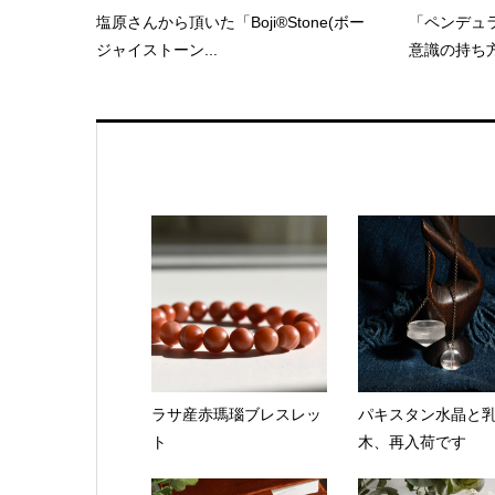
塩原さんから頂いた「Boji®Stone(ボー
「ペンデュ
ジャイストーン...
意識の持ち
ラサ産赤瑪瑙ブレスレッ
パキスタン水晶と
ト
木、再入荷です