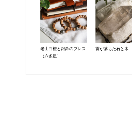
老山白檀と銀鈴のブレス
雷が落ちた石と木
（六条星）