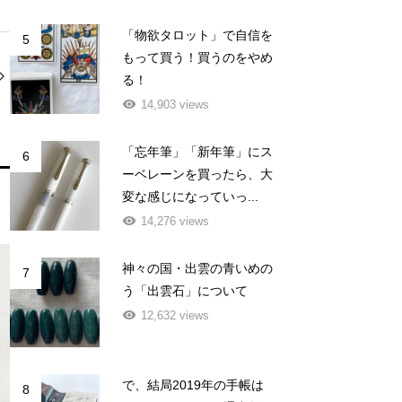
「物欲タロット」で自信を
5
もって買う！買うのをやめ
る！
14,903 views
「忘年筆」「新年筆」にス
6
ーベレーンを買ったら、大
変な感じになっていっ...
14,276 views
神々の国・出雲の青いめの
7
う「出雲石」について
12,632 views
で、結局2019年の手帳は
8