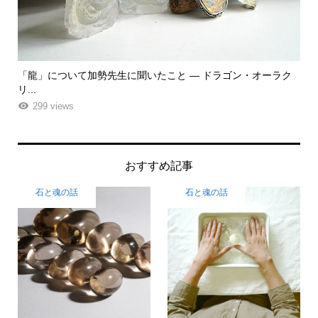
いたこと ― ドラゴン・オーラク
「飾る」から「使う」へ。鉱物と植
ーエ...
261 views
おすすめ記事
石と魂の話
石と魂の話