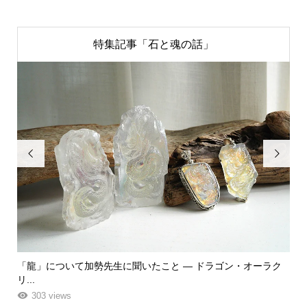
特集記事「石と魂の話」


ーラク
「飾る」から「使う」へ。鉱物と植物が織りなす贅沢なフラワ
ーエ...
263 views