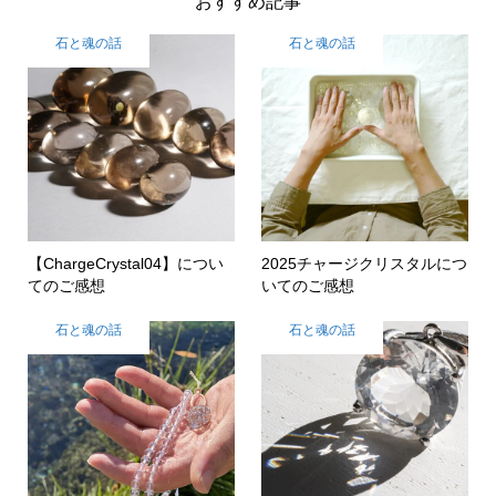
おすすめ記事
石と魂の話
石と魂の話
【ChargeCrystal04】につい
2025チャージクリスタルにつ
てのご感想
いてのご感想
石と魂の話
石と魂の話