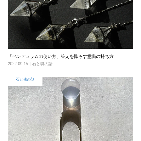
「ペンデュラムの使い方」答えを降ろす意識の持ち方
2022.09.15
石と魂の話
石と魂の話