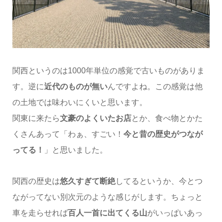
関西というのは1000年単位の感覚で古いものがありま
す。逆に
近代のものが無い
んですよね。この感覚は他
の土地では味わいにくいと思います。
関東に来たら
文豪のよくいたお店
とか、食べ物とかた
くさんあって「わぁ、すごい！
今と昔の歴史がつなが
ってる！
」と思いました。
関西の歴史は
悠久すぎて断絶
してるというか、今とつ
ながってない別次元のような感じがします。ちょっと
車を走らせれば
百人一首に出てくる山
がいっぱいあっ