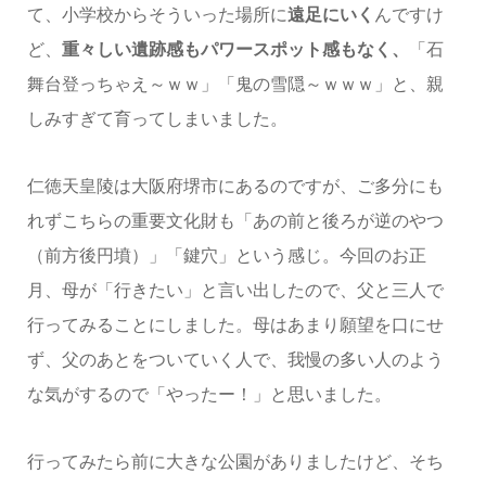
て、小学校からそういった場所に
遠足にいく
んですけ
ど、
重々しい遺跡感もパワースポット感もなく、
「石
舞台登っちゃえ～ｗｗ」「鬼の雪隠～ｗｗｗ」と、親
しみすぎて育ってしまいました。
仁徳天皇陵は大阪府堺市にあるのですが、ご多分にも
れずこちらの重要文化財も「あの前と後ろが逆のやつ
（前方後円墳）」「鍵穴」という感じ。今回のお正
月、母が「行きたい」と言い出したので、父と三人で
行ってみることにしました。母はあまり願望を口にせ
ず、父のあとをついていく人で、我慢の多い人のよう
な気がするので「やったー！」と思いました。
行ってみたら前に大きな公園がありましたけど、そち