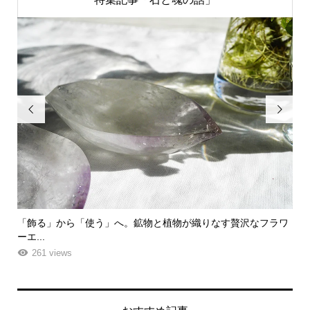


ク
「飾る」から「使う」へ。鉱物と植物が織りなす贅沢なフラワ
「
ーエ...
な
261 views