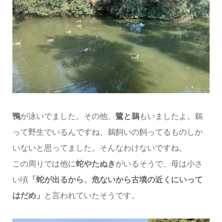
鴨
が泳いでました。その他、
鷺と鵜
もいましたよ。鵜
って野生でいるんですね、鵜飼いの飼ってるものしか
いないと思ってました。そんなわけないですね。
この周りでは他に
蛇やたぬき
がいるそうで、母は小さ
い頃
「蛇が出るから、危ないから古墳の近くにいって
はだめ」
と言われていたそうです。