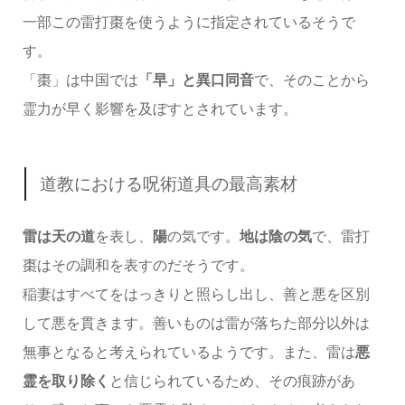
一部この雷打棗を使うように指定されているそうで
す。
「棗」は中国では
「早」と異口同音
で、そのことから
霊力が早く影響を及ぼすとされています。
道教における呪術道具の最高素材
雷は天の道
を表し、
陽
の気です。
地は陰の気
で、雷打
棗はその調和を表すのだそうです。
稲妻はすべてをはっきりと照らし出し、善と悪を区別
して悪を貫きます。善いものは雷が落ちた部分以外は
無事となると考えられているようです。また、雷は
悪
霊を取り除く
と信じられているため、その痕跡があ