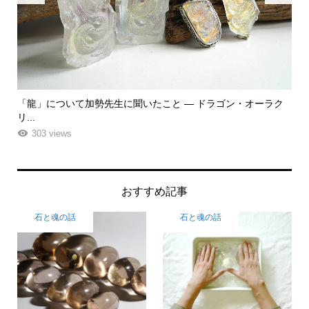
ク
「飾る」から「使う」へ。鉱物と植物が織りなす贅沢なフラワ
「
ーエ...
な
263 views
おすすめ記事
石と魂の話
石と魂の話