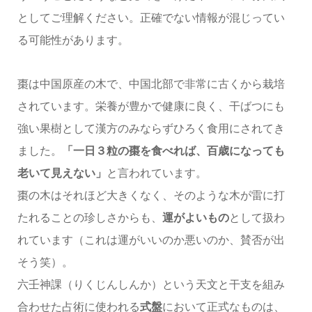
としてご理解ください。正確でない情報が混じってい
る可能性があります。
棗は中国原産の木で、中国北部で非常に古くから栽培
されています。栄養が豊かで健康に良く、干ばつにも
強い果樹として漢方のみならずひろく食用にされてき
ました。
「一日３粒の棗を食べれば、百歳になっても
老いて見えない」
と言われています。
棗の木はそれほど大きくなく、そのような木が雷に打
たれることの珍しさからも、
運がよいもの
として扱わ
れています（これは運がいいのか悪いのか、賛否が出
そう笑）。
六壬神課（りくじんしんか）という天文と干支を組み
合わせた占術に使われる
式盤
において正式なものは、