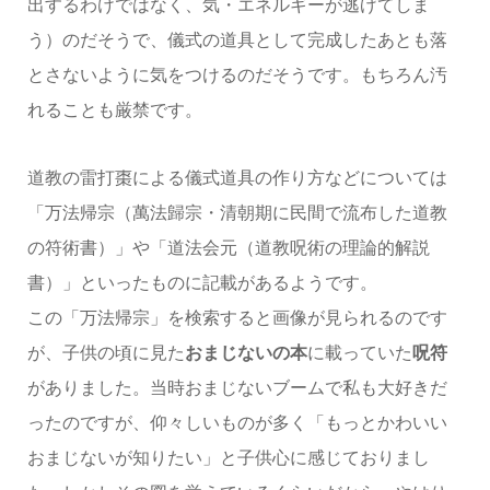
出するわけではなく、気・エネルギーが逃げてしま
う）のだそうで、儀式の道具として完成したあとも落
とさないように気をつけるのだそうです。もちろん汚
れることも厳禁です。
道教の雷打棗による儀式道具の作り方などについては
「万法帰宗（萬法歸宗・清朝期に民間で流布した道教
の符術書）」や「道法会元（道教呪術の理論的解説
書）」といったものに記載があるようです。
この「万法帰宗」を検索すると画像が見られるのです
が、子供の頃に見た
おまじないの本
に載っていた
呪符
がありました。当時おまじないブームで私も大好きだ
ったのですが、仰々しいものが多く「もっとかわいい
おまじないが知りたい」と子供心に感じておりまし