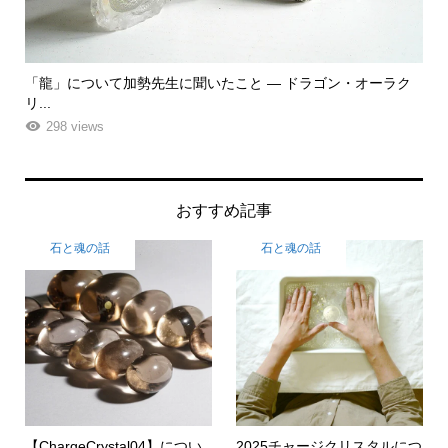
ラク
「飾る」から「使う」へ。鉱物と植物が織りなす贅沢なフラワ
「
ーエ...
な
261 views
おすすめ記事
石と魂の話
石と魂の話
【ChargeCrystal04】につい
2025チャージクリスタルにつ