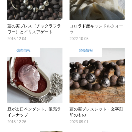
蓮の実ブレス（チャクラフラ
コロラド産キャンドルクォー
ワー）とイリスアゲート
ツ
2015.12.04
2022.10.05
発売情報
発売情報
豆がま口ペンダント、販売ラ
蓮の実ブレスレット・文字刻
インナップ
印のもの
2018.12.26
2023.09.01