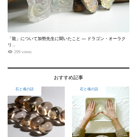
・オーラク
「飾る」から「使う」へ。鉱物と植物が織りなす贅沢なフ
ーエ...
261 views
おすすめ記事
石と魂の話
石と魂の話