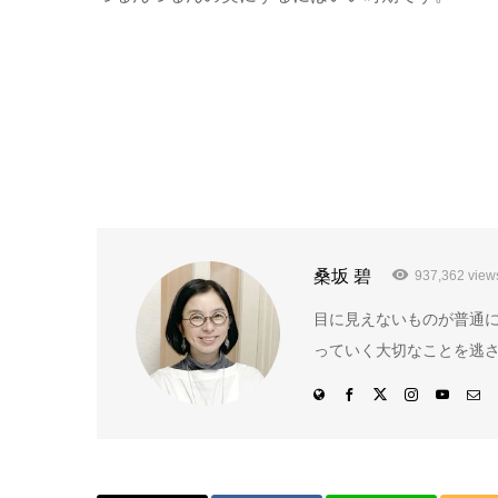
桑坂 碧
937,362 view
目に見えないものが普通
っていく大切なことを逃さ