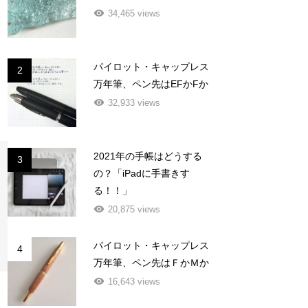
34,465 views
パイロット・キャップレス
2
万年筆、ペン先はEFかFか
32,933 views
2021年の手帳はどうする
3
の？「iPadに手書きす
る！！」
20,875 views
パイロット・キャップレス
4
万年筆、ペン先はＦかＭか
16,643 views