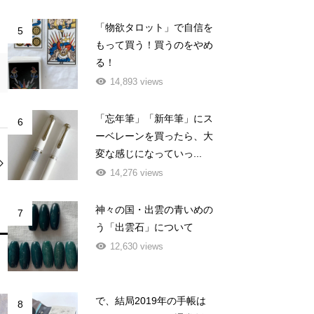
「物欲タロット」で自信を
5
もって買う！買うのをやめ
る！
14,893 views
「忘年筆」「新年筆」にス
6
ーベレーンを買ったら、大
変な感じになっていっ...
14,276 views
神々の国・出雲の青いめの
7
う「出雲石」について
12,630 views
で、結局2019年の手帳は
8